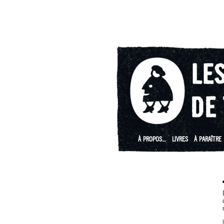
À PROPOS…
LIVRES
À PARAÎTRE