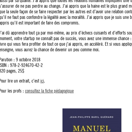
aussi par sa qualité. J’ai appris que toutes les relations humaines impliquent une tr
s’assurer de ne pas perdre au change. J’ai appris que la haine est le plus grand mo
que la seule façon de se faire respecter par les autres est d’avoir une relation cont
qu’il ne faut pas confondre la légalité avec la moralité. J’ai appris que je suis une
appris qu’il est important de faire des compromis.
J’ai dû apprendre tout ça par moi-même, au prix d’échecs cuisants et d’efforts so
moment, votre startup ne connaît pas de succès, vous avez une immense chance :
livre qui vous fera profiter de tout ce que j’ai appris, en accéléré. Et si vous appl
enseigne, vous aurez la chance de devenir un peu comme moi.
Parution : 9 octobre 2018
ISBN : 978-2-924670-42-2
320 pages, 25$
Pour lire un extrait, c’est
ici
.
Pour les profs :
consultez la fiche pédagogique