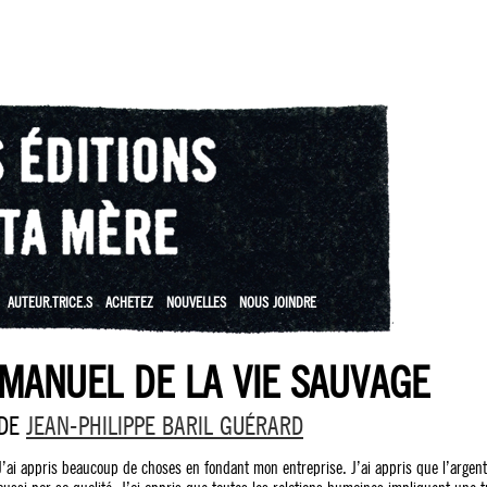
AUTEUR.TRICE.S
ACHETEZ
NOUVELLES
NOUS JOINDRE
MANUEL DE LA VIE SAUVAGE
DE
JEAN-PHILIPPE BARIL GUÉRARD
J’ai appris beaucoup de choses en fondant mon entreprise. J’ai appris que l’argent 