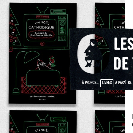
À PROPOS…
LIVRES
À PARAÎTRE